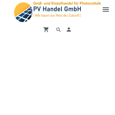
Entdecken Sie unseren
Shop
Vom PV-Wechselrichter bis zur DC-Ladesäule bei uns
finden Sie alles mögliche zum Bereich Erneuerbare
Energien.