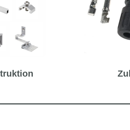
truktion
Zu