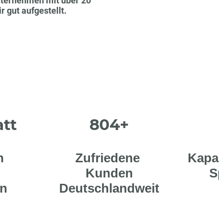
Unternehmen mit über 20
 gut aufgestellt.
tt
804+
n
Zufriedene
Kapaz
Kunden
S
rn
Deutschlandweit