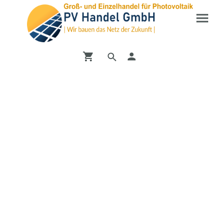
Entdecken Sie unseren
Shop
Vom PV-Wechselrichter bis zur DC-Ladesäule bei uns
finden Sie alles mögliche zum Bereich Erneuerbare
Energien.