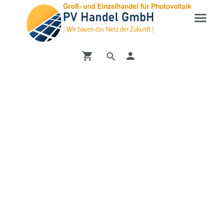
Entdecken Sie unseren
Shop
Vom PV-Wechselrichter bis zur DC-Ladesäule bei uns
finden Sie alles mögliche zum Bereich Erneuerbare
Energien.