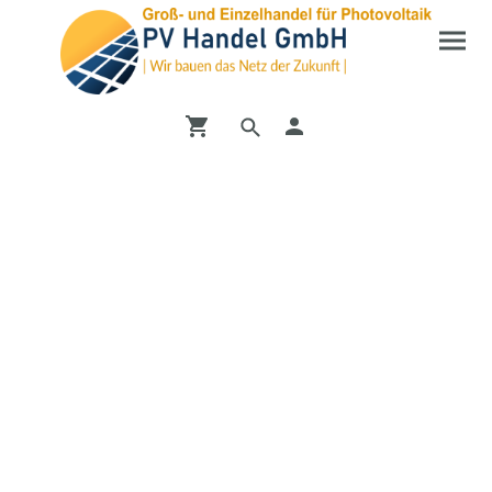
Entdecken Sie unseren
Shop
Vom PV-Wechselrichter bis zur DC-Ladesäule bei uns
finden Sie alles mögliche zum Bereich Erneuerbare
Energien.