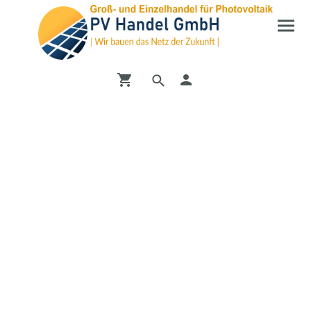
Entdecken Sie unseren
Shop
Vom PV-Wechselrichter bis zur DC-Ladesäule bei uns
finden Sie alles mögliche zum Bereich Erneuerbare
Energien.