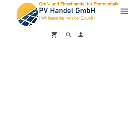
Entdecken Sie unseren
Shop
Vom PV-Wechselrichter bis zur DC-Ladesäule bei uns
finden Sie alles mögliche zum Bereich Erneuerbare
Energien.